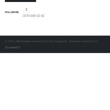
FOLLOW ME
079 699 63 82
© 2023 | Milchhändlerverband Basel und Umgebung - Webseite entwickelt von
Gschwind IT